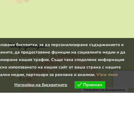
Информация:
лзваме бисквитки, за да персонализираме съдържанието и
амите, да предоставяме функции на социалните медии и да
Политика за поверителност
изираме нашия трафик. Също така споделяме информация
Общи условия
сно използването на нашия сайт от ваша страна с нашите
Доставка и плащане
ални медии, партньори за реклама и анализи.
View more
Блог
Натройки на бисквитките
Приемам
Натройки на бисквитките
Търсене
Категория