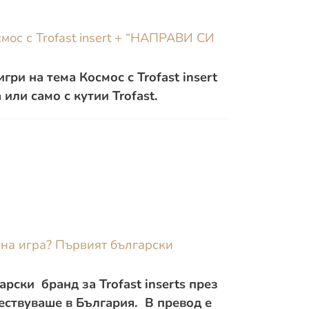
мос с Trofast insert + “НАПРАВИ СИ
гри на тема Космос с Trofast insert
или само с кутии Trofast.
рна игра? Първият български
…
рски бранд за Trofast inserts през
ествуваше в България. В превод е