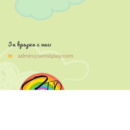
За връзка с нас:
admin@senstplay.com
Начало
Магазин