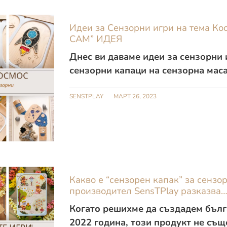
Идеи за Сензорни игри на тема Кос
САМ” ИДЕЯ
Днес ви даваме идеи за сензорни и
сензорни капаци на сензорна маса 
SENSTPLAY
МАРТ 26, 2023
Какво е “сензорен капак” за сензо
производител SensTPlay разказва
Когато решихме да създадем бълга
2022 година, този продукт не същ