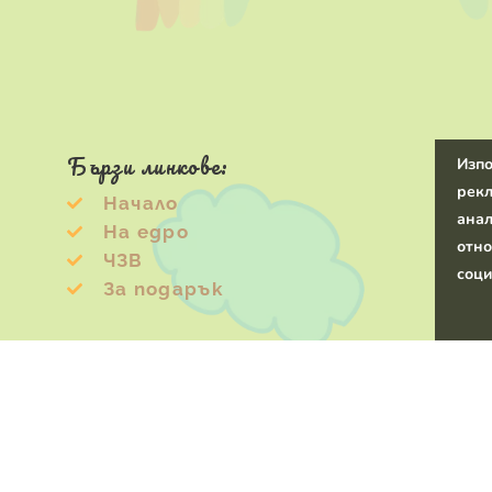
Бързи линкове:
Изпо
рекл
Начало
анал
На едро
отно
ЧЗВ
соци
За подарък
0
Кошница