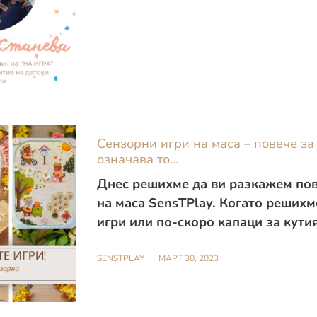
Сензорни игри на маса – повече за
означава то…
Днес решихме да ви разкажем пов
на маса SensTPlay. Когато решихм
игри или по-скоро капаци за кутия
SENSTPLAY
МАРТ 30, 2023