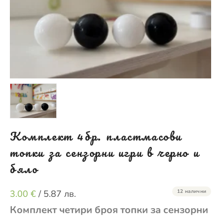
Комплект 4бр. пластмасови
топки за сензорни игри в черно и
бяло
3.00
€
/ 5.87 лв.
12 налични
Комплект четири броя топки за сензорни