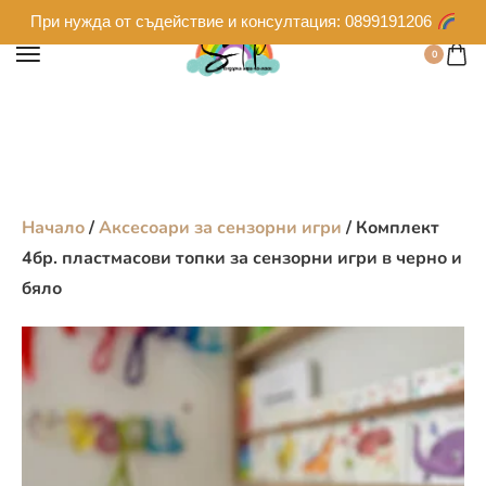
При нужда от съдействие и консултация: 0899191206
0
Начало
/
Аксесоари за сензорни игри
/ Комплект
4бр. пластмасови топки за сензорни игри в черно и
бяло