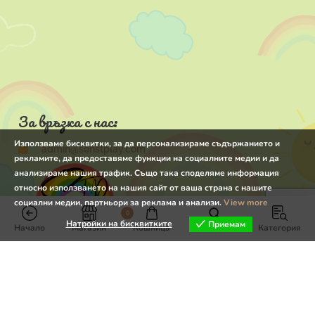
За връзка с нас:
Използваме бисквитки, за да персонализираме съдържанието и
admin@senstplay.com
рекламите, да предоставяме функции на социалните медии и да
анализираме нашия трафик. Също така споделяме информация
относно използването на нашия сайт от ваша страна с нашите
социални медии, партньори за реклама и анализи.
View more
0
Натройки на бисквитките
Приемам
Начало
Магазин
Кошница
Търсене
Категория
Натройки на бисквитките
Бързи линкове:
Начало
На едро
ЧЗВ
За подарък