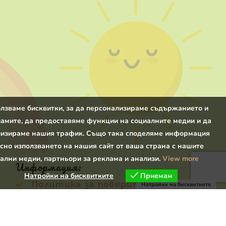
лзваме бисквитки, за да персонализираме съдържанието и
амите, да предоставяме функции на социалните медии и да
изираме нашия трафик. Също така споделяме информация
сно използването на нашия сайт от ваша страна с нашите
ални медии, партньори за реклама и анализи.
View more
Информация:
Натройки на бисквитките
Приемам
Политика за поверителност
Натройки на бисквитките
Общи условия
Търсене
Категория
Доставка и плащане
Блог