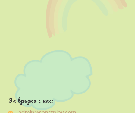
За връзка с нас:
admin@senstplay.com
Начало
Магазин