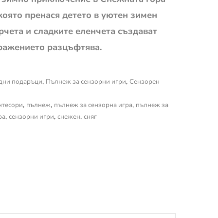
 която пренася детето в уютен зимен
орчета и сладките еленчета създават
бражението разцъфтява.
дни подаръци
,
Пълнеж за сензорни игри
,
Сензорен
нтесори
,
пълнеж
,
пълнеж за сензорна игра
,
пълнеж за
ра
,
сензорни игри
,
снежен
,
сняг