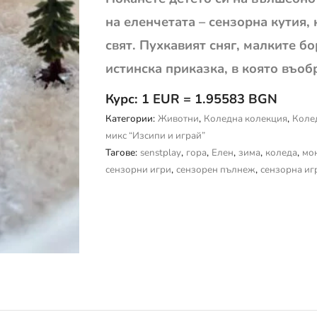
на еленчетата – сензорна кутия,
свят. Пухкавият сняг, малките б
истинска приказка, в която въо
Курс: 1 EUR = 1.95583 BGN
Категории:
Животни
,
Коледна колекция
,
Коле
микс “Изсипи и играй”
Тагове:
senstplay
,
гора
,
Елен
,
зима
,
коледа
,
мо
сензорни игри
,
сензорен пълнеж
,
сензорна иг