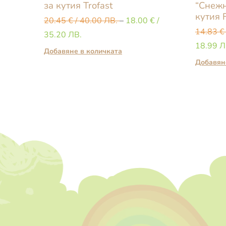
за кутия Trofast
“Снежн
кутия 
20.45
€
/ 40.00 ЛВ.
–
18.00
€
/
14.83
€
35.20 ЛВ.
18.99 Л
Добавяне в количката
Добавян