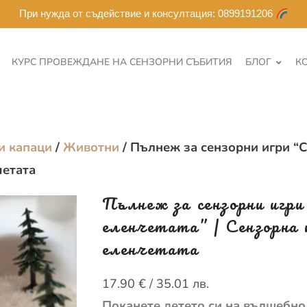
При нужда от съдействие и консултация: 0899191206
КУРС ПРОВЕЖДАНЕ НА СЕНЗОРНИ СЪБИТИЯ
БЛОГ
К
и капаци
/
Животни
/ Пълнеж за сензорни игри “С
четата
Пълнеж за сензорни игри
еленчетата” | Сензорна
еленчетата
17.90
€
/ 35.01 лв.
Поканете детето си на вълшебн