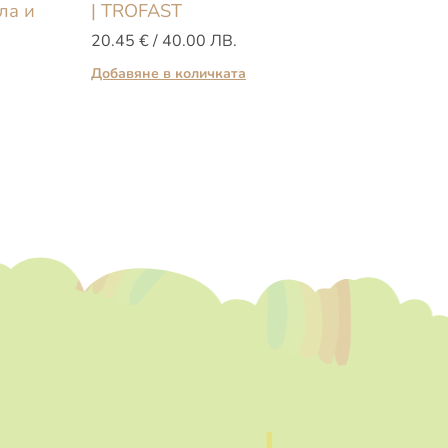
ла и
| TROFAST
TROFA
20.45
€
/ 40.00 ЛВ.
10.23
Добавяне в количката
Още