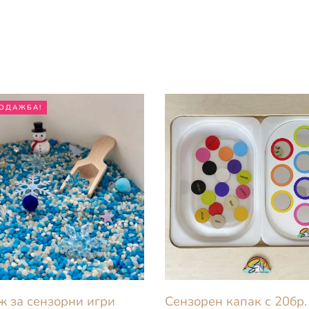
ОДАЖБА!
 за сензорни игри
Сензорен капак с 20бр.