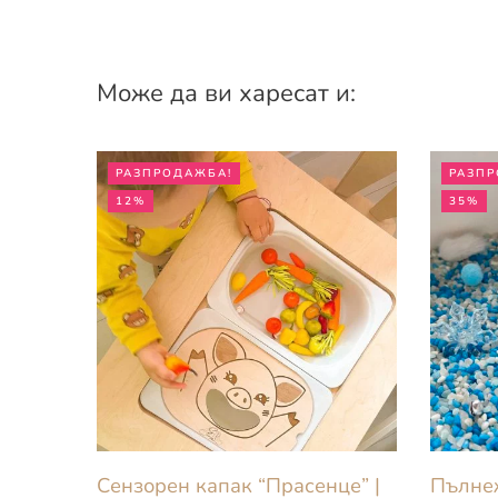
Може да ви харесат и:
РАЗПРОДАЖБА!
РАЗПР
12%
35%
Сензорен капак “Прасенце” |
Пълнеж