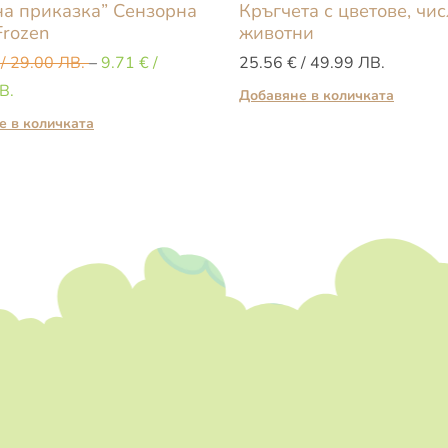
а приказка” Сензорна
Кръгчета с цветове, чис
Frozen
животни
/ 29.00 ЛВ.
–
9.71
€
/
25.56
€
/ 49.99 ЛВ.
В.
Добавяне в количката
е в количката