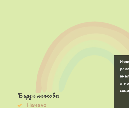
Изпо
рекл
анал
отно
соци
Бързи линкове:
Начало
На едро
0
Кошница
ЧЗВ
За подарък