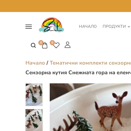
НАЧАЛО
ПРОДУКТИ
0
0
Начало
/
Тематични комплекти сензорн
Сензорна кутия Снежната гора на елен