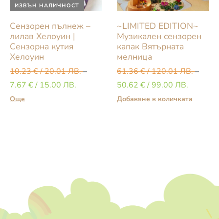
ИЗВЪН НАЛИЧНОСТ
Сензорен пълнеж –
~LIMITED EDITION~
лилав Хелоуин |
Музикален сензорен
Сензорна кутия
капак Вятърната
Хелоуин
мелница
10.23
€
/ 20.01 ЛВ.
–
61.36
€
/ 120.01 ЛВ.
–
7.67
€
/ 15.00 ЛВ.
50.62
€
/ 99.00 ЛВ.
Още
Добавяне в количката