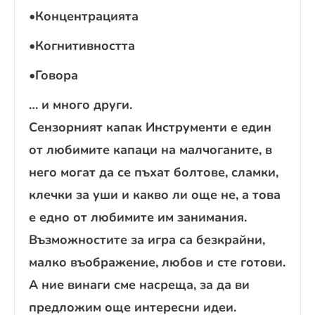
•Концентрацията
•Когнитивността
•Говора
… и много други.
Сензорният капак Инструменти е един
от любимите капаци на малчоганите, в
него могат да се пъхат болтове, сламки,
клечки за уши и какво ли още не, а това
е едно от любимите им занимания.
Възможностите за игра са безкрайни,
малко въображение, любов и сте готови.
А ние винаги сме насреща, за да ви
предложим още интересни идеи.