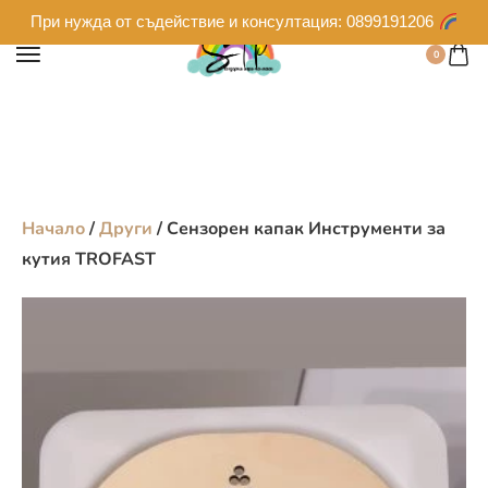
При нужда от съдействие и консултация: 0899191206
0
Начало
/
Други
/ Сензорен капак Инструменти за
кутия TROFAST