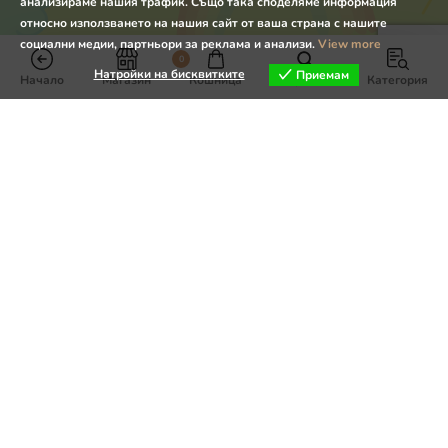
анализираме нашия трафик. Също така споделяме информация
относно използването на нашия сайт от ваша страна с нашите
социални медии, партньори за реклама и анализи.
View more
0
Натройки на бисквитките
Приемам
Начало
Магазин
Кошница
Търсене
Категория
Натройки на бисквитките
За връзка с нас:
admin@senstplay.com