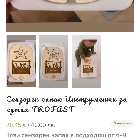
Сензорен капак Инструменти за
кутия TROFAST
20.45
€
/ 40.00 лв.
3 налични
Този сензорен капак е подходящ от 6-9