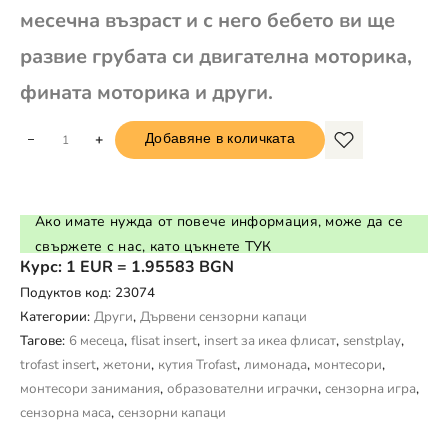
месечна възраст и с него бебето ви ще
развие грубата си двигателна моторика,
фината моторика и други.
+
Добавяне в количката
Ако имате нужда от повече информация, може да се
свържете с нас, като цъкнете ТУК
Курс: 1 EUR = 1.95583 BGN
Подуктов код:
23074
Категории:
Други
,
Дървени сензорни капаци
Тагове:
6 месеца
,
flisat insert
,
insert за икеа флисат
,
senstplay
,
trofast insert
,
жетони
,
кутия Trofast
,
лимонада
,
монтесори
,
монтесори занимания
,
образователни играчки
,
сензорна игра
,
сензорна маса
,
сензорни капаци