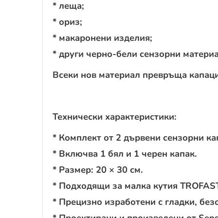
* леща;
* ориз;
* макаронени изделия;
* други черно-бели сензорни материа
Всеки нов материал превръща капаци
Технически характеристики:
* Комплект от 2 дървени сензорни ка
* Включва 1 бял и 1 черен капак.
* Размер: 20 × 30 см.
* Подходящи за малка кутия TROFAST
* Прецизно изработени с гладки, без
* Проектирани и произведени от Sens