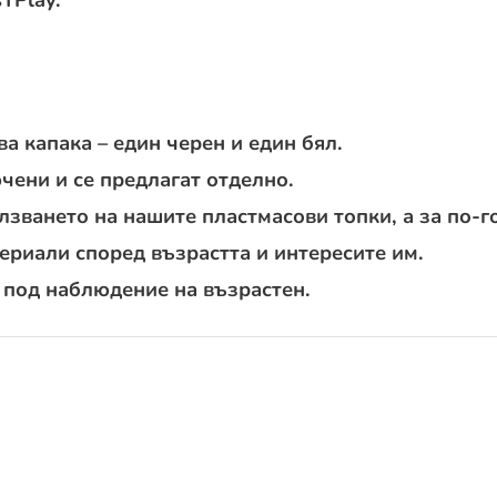
ва капака – един черен и един бял.
ючени и се предлагат отделно.
зването на нашите пластмасови топки, а за по-г
ериали според възрастта и интересите им.
 под наблюдение на възрастен.