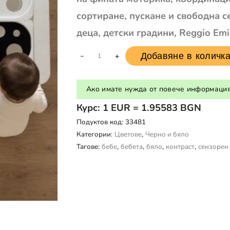
сортиране, пускане и свободна с
деца, детски градини, Reggio Emi
Добавяне в количк
+
Ако имате нужда от повече информация,
Курс: 1 EUR = 1.95583 BGN
Подуктов код:
33481
Категории:
Цветове
,
Черно и бяло
Тагове:
бебе
,
бебета
,
бяло
,
контраст
,
сензорен