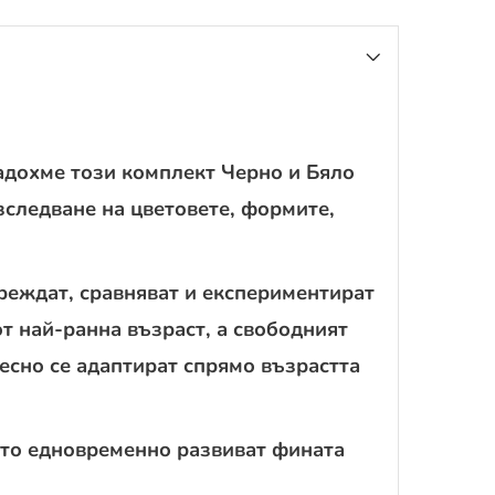
адохме този комплект Черно и Бяло
зследване на цветовете, формите,
реждат, сравняват и експериментират
т най-ранна възраст, а свободният
есно се адаптират спрямо възрастта
като едновременно развиват фината