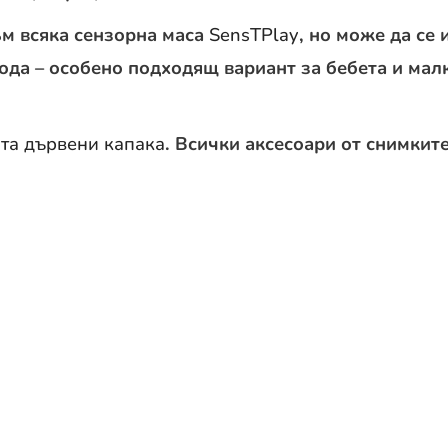
м всяка сензорна маса
SensTPlay
, но може да се
пода – особено подходящ вариант за бебета и мал
ата дървени капака
. Всички аксесоари от снимките