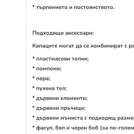
* търпението и постоянството.
Подходящи аксесоари:
Капаците могат да се комбинират с р
* пластмасови топки;
* помпони;
* пера;
* пухена тел;
* дървени елементи;
* дървени пръчици;
* дървени мъниста с подходящ разме
* фасул, бял и черен боб (за по-голем