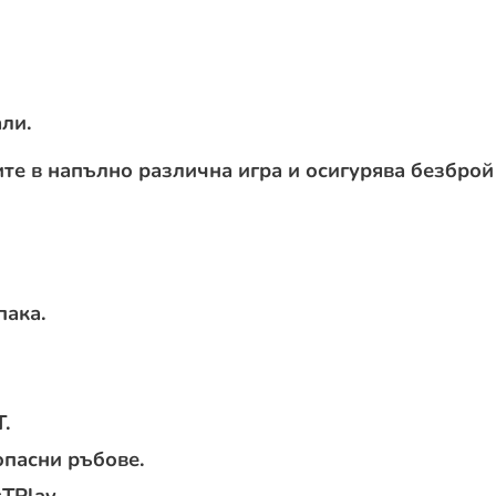
ли.
те в напълно различна игра и осигурява безброй
пака.
.
опасни ръбове.
TPlay.