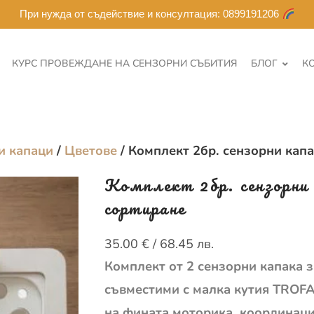
При нужда от съдействие и консултация: 0899191206
КУРС ПРОВЕЖДАНЕ НА СЕНЗОРНИ СЪБИТИЯ
БЛОГ
К
и капаци
/
Цветове
/ Комплект 2бр. сензорни капа
Комплект 2бр. сензорни 
сортиране
35.00
€
/ 68.45 лв.
Комплект от 2 сензорни капака з
съвместими с малка кутия TROFAS
на фината моторика, координаци