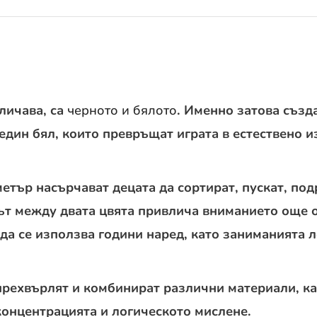
личава, са
черното и бялото
. Именно затова създ
 един бял, които превръщат играта в естествено и
етър насърчават децата да сортират, пускат, под
ът между двата цвята привлича вниманието още о
да се използва години наред, като заниманията л
, прехвърлят и комбинират различни материали, 
концентрацията и логическото мислене.