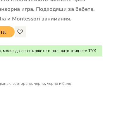
ензорна игра. Подходящи за бебета,
lia и Montessori занимания.
ата
 може да се свържете с нас, като цъкнете ТУК
 капак
,
сортиране
,
черно
,
черно и бяло