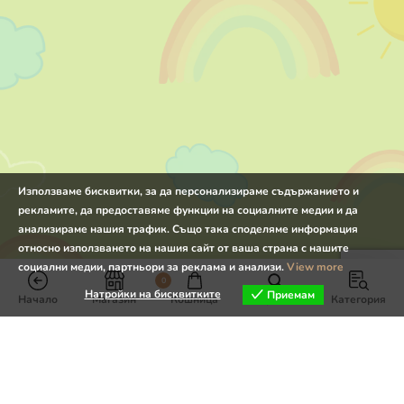
Използваме бисквитки, за да персонализираме съдържанието и
рекламите, да предоставяме функции на социалните медии и да
анализираме нашия трафик. Също така споделяме информация
относно използването на нашия сайт от ваша страна с нашите
социални медии, партньори за реклама и анализи.
View more
0
Натройки на бисквитките
Приемам
Начало
Магазин
Кошница
Търсене
Категория
Натройки на бисквитките