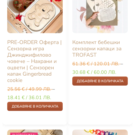
PRE-ORDER Оферта |
Комплект бебешки
Сензорна игра
сензорни капаци за
Джинджифилово
TROFAST
човече – Нахрани и
61.36
€
/ 120.01 ЛВ.
–
оцвети | Сензорен
30.68
€
/ 60.00 ЛВ.
капак Gingerbread
cookie
ДОБАВЯНЕ В КОЛИЧКАТА
25.56
€
/ 49.99 ЛВ.
–
18.41
€
/ 36.01 ЛВ.
ДОБАВЯНЕ В КОЛИЧКАТА
РАЗПРОДАЖБА!