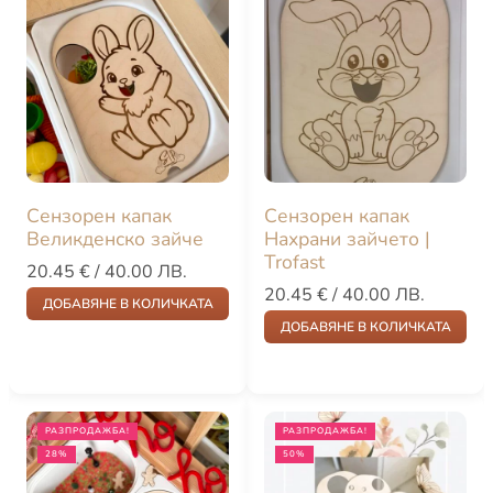
Сензорен капак
Сензорен капак
Великденско зайче
Нахрани зайчето |
Trofast
20.45
€
/ 40.00 ЛВ.
20.45
€
/ 40.00 ЛВ.
ДОБАВЯНЕ В КОЛИЧКАТА
ДОБАВЯНЕ В КОЛИЧКАТА
РАЗПРОДАЖБА!
РАЗПРОДАЖБА!
28%
50%