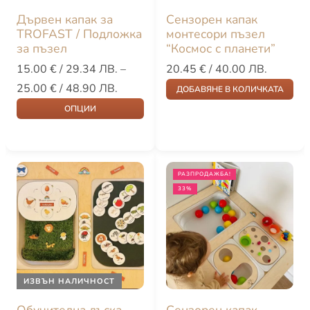
Дървен капак за
Сензорен капак
TROFAST / Подложка
монтесори пъзел
за пъзел
“Космос с планети”
15.00
€
/ 29.34 ЛВ.
–
20.45
€
/ 40.00 ЛВ.
25.00
€
/ 48.90 ЛВ.
ДОБАВЯНЕ В КОЛИЧКАТА
ОПЦИИ
РАЗПРОДАЖБА!
33%
ИЗВЪН НАЛИЧНОСТ