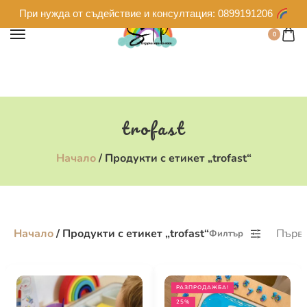
При нужда от съдействие и консултация: 0899191206
0
trofast
Начало
/ Продукти с етикет „trofast“
Начало
/ Продукти с етикет „trofast“
Първо
Филтър
РАЗПРОДАЖБА!
25%