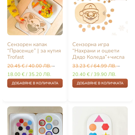
Сензорен капак
Сензорна игра
“Прасенце” | за кутия
“Нахрани и оцвети
Trofast
Дядо Коледа”+числа
20.45
€
/ 40.00 ЛВ.
–
33.23
€
/ 64.99 ЛВ.
–
18.00
€
/ 35.20 ЛВ.
20.40
€
/ 39.90 ЛВ.
ДОБАВЯНЕ В КОЛИЧКАТА
ДОБАВЯНЕ В КОЛИЧКАТА