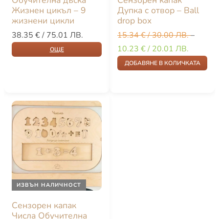
Обучителна дъска
Сензорен капак
Жизнен цикъл – 9
Дупка с отвор – Ball
жизнени цикли
drop box
38.35
€
/ 75.01 ЛВ.
15.34
€
/ 30.00 ЛВ.
–
10.23
€
/ 20.01 ЛВ.
ОЩЕ
ДОБАВЯНЕ В КОЛИЧКАТА
ИЗВЪН НАЛИЧНОСТ
Сензорен капак
Числа Обучителна