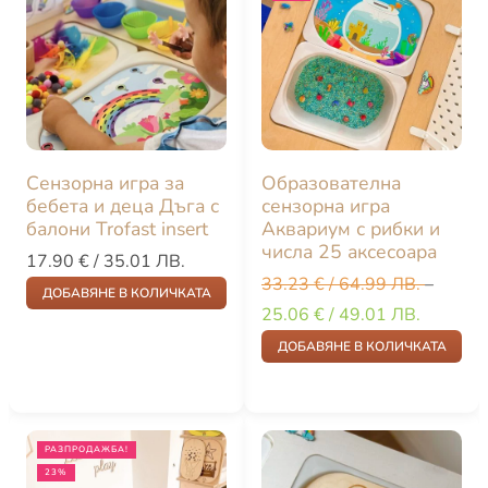
Сензорна игра за
Образователна
бебета и деца Дъга с
сензорна игра
балони Trofast insert
Аквариум с рибки и
числа 25 аксесоара
17.90
€
/ 35.01 ЛВ.
33.23
€
/ 64.99 ЛВ.
–
ДОБАВЯНЕ В КОЛИЧКАТА
25.06
€
/ 49.01 ЛВ.
ДОБАВЯНЕ В КОЛИЧКАТА
РАЗПРОДАЖБА!
23%