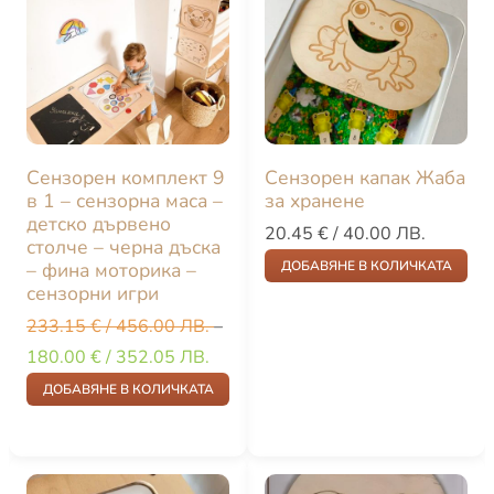
Сензорен комплект 9
Сензорен капак Жаба
в 1 – сензорна маса –
за хранене
детско дървено
20.45
€
/ 40.00 ЛВ.
столче – черна дъска
– фина моторика –
ДОБАВЯНЕ В КОЛИЧКАТА
сензорни игри
233.15
€
/ 456.00 ЛВ.
–
180.00
€
/ 352.05 ЛВ.
ДОБАВЯНЕ В КОЛИЧКАТА