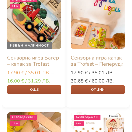
11%
ИЗВЪН НАЛИЧНОСТ
Сензорна игра Багер
Сензорна игра капак
– капак за Trofast
за Trofast – Пеперуди
17.90
€
/ 35.01 ЛВ.
–
17.90
€
/ 35.01 ЛВ.
–
16.00
€
/ 31.29 ЛВ.
30.68
€
/ 60.00 ЛВ.
ОЩЕ
ОПЦИИ
РАЗПРОДАЖБА!
РАЗПРОДАЖБА!
12%
39%