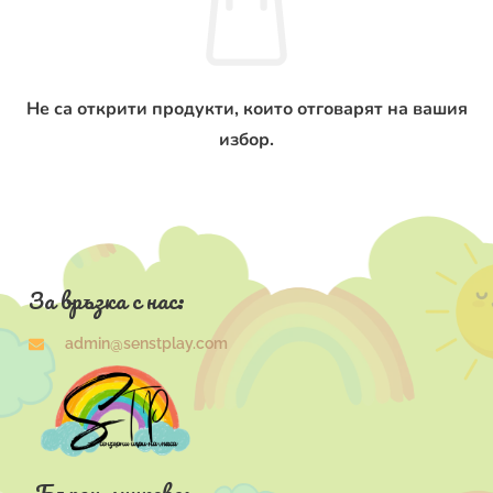
Не са открити продукти, които отговарят на вашия
избор.
За връзка с нас:
admin@senstplay.com
Бързи линкове: