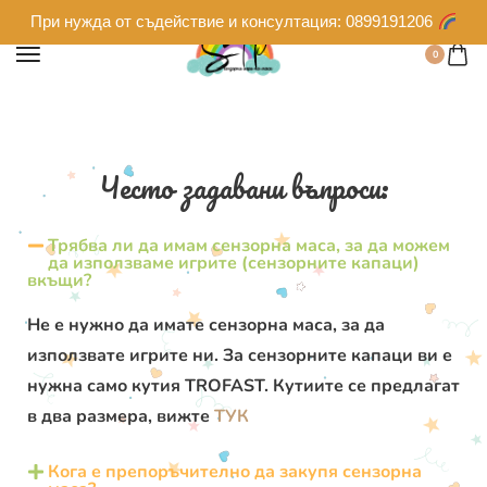
При нужда от съдействие и консултация: 0899191206
0
Често задавани въпроси:
Трябва ли да имам сензорна маса, за да можем
да използваме игрите (сензорните капаци)
вкъщи?
Не е нужно да имате сензорна маса, за да
използвате игрите ни. За сензорните капаци ви е
нужна само кутия TROFAST. Кутиите се предлагат
в два размера, вижте
ТУК
Кога е препоръчително да закупя сензорна